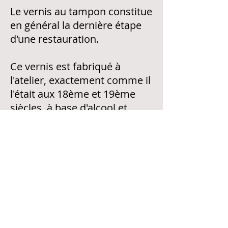
Le vernis au tampon constitue
en général la dernière étape
d'une restauration.
Ce vernis est fabriqué à
l'atelier, exactement comme il
l'était aux 18ème et 19ème
siècles, à base d'alcool et
gomme laque.
C'est une opération très
délicate qui ne peut être
réalisée, qu' à la main, sans
pulvérisation, à l'aide d'un
tampon de coton, et par un
professionnel expérimenté.